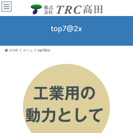
コ
ナ
ン
ビ
テ
ゲ
ン
ー
top7@2x
ツ
シ
へ
ョ
ス
ン
キ
に
HOME
ホーム
top7@2x
ッ
移
プ
動