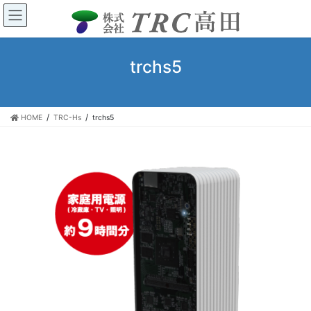
コ
ナ
ン
ビ
テ
ゲ
ン
ー
trchs5
ツ
シ
へ
ョ
ス
ン
キ
に
HOME
TRC-Hs
trchs5
ッ
移
プ
動