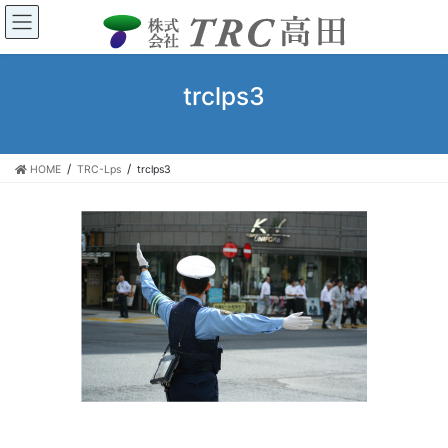
コ
ナ
ン
ビ
テ
ゲ
ン
ー
trclps3
ツ
シ
へ
ョ
ス
ン
キ
に
HOME
TRC-Lps
trclps3
ッ
移
プ
動