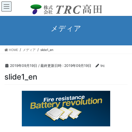
コ
ナ
ン
ビ
テ
ゲ
ン
ー
メディア
ツ
シ
へ
ョ
ス
ン
キ
に
HOME
メディア
slide1_en
ッ
移
プ
動
2019年09月19日
/ 最終更新日時 :
2019年09月19日
trc
slide1_en